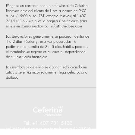
Póngase en contacto con un profesional de Ceferina
Representante del cliente de lunes a viernes de 9:00
a. M. A 5:00 p. M. EST (excepto festivos) al
1-407
731-5133
o visite nuestra página Contáctenos para
enviar un correo electrónico.
info@nutri-dose.com
Las devoluciones generalmente se procesan dentro de
1 a 2 días hábiles y, una vez procesadas, le
pedimos que permita de 3 a 5 días hábiles para que
el reembolso se registre en su cuenta, dependiendo
de su institución financiera.
Los reembolsos de envío se abonan solo cuando un
artículo se envía incorrectamente, llega defectuoso o
dañado.
Tel:
+1 407 731 5133
hello@ceferinaprofessionals.com
© 2026
by Nutridose USA.